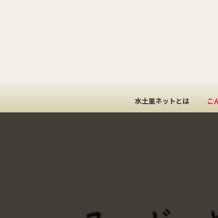
コ
ナ
ン
ビ
テ
ゲ
ン
ー
ツ
シ
へ
ョ
ス
ン
キ
に
ッ
移
水土里ネットとは
こ
プ
動