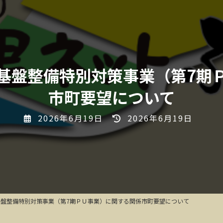
基盤整備特別対策事業（第7期
市町要望について
最
2026年6月19日
2026年6月19日
終
更
新
日
時
:
盤整備特別対策事業（第7期ＰＵ事業）に関する関係市町要望について