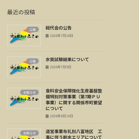
最近の投稿
総代会の公告
公告
2026年7月28日
水質試験結果について
公告
2026年7月9日
食料安全保障強化生産基盤整
お知らせ
備特別対策事業（第7期ＰＵ
事業）に関する関係市町要望
について
2026年6月19日
道営事業布礼別八富地区 工
お知らせ
事に伴う断水エリアについて