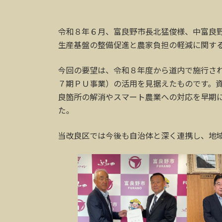
令和８年６月、富良野市長北猛俊様、中富良
生産基盤の整備促進と農家負担の軽減に関す
今回の要望は、令和８年度から道内で施行さ
７期ＰＵ事業）の活用を見据えたものです。
良箇所の解消やスマート農業への対応を早期
た。
当改良区では今後も自治体と深く連携し、地