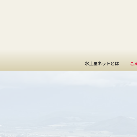
コ
ナ
ン
ビ
テ
ゲ
ン
ー
ツ
シ
へ
ョ
ス
ン
キ
に
ッ
移
水土里ネットとは
こ
プ
動