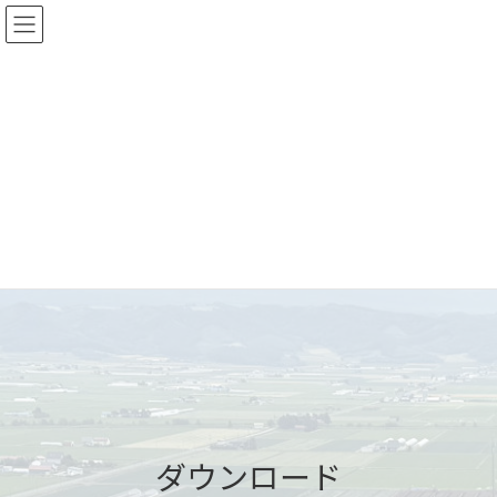
コ
ナ
ン
ビ
テ
ゲ
ン
ー
ツ
シ
へ
ョ
ス
ン
キ
に
ッ
移
プ
動
ダウンロード