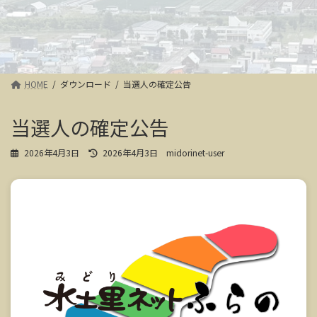
HOME
ダウンロード
当選人の確定公告
当選人の確定公告
最
2026年4月3日
2026年4月3日
midorinet-user
終
更
新
日
時
: