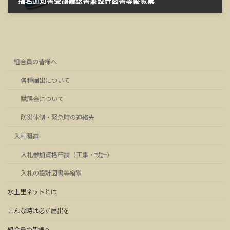
指名通知書受領確認書兼設計図書等縦覧票
2026年4月8日
組合員の皆様へ
各種届出について
賦課金について
防災体制・緊急時の連絡先
入札関連
入札参加資格申請（工事・設計）
入札の設計図書等縦覧
水土里ネットとは
こんな時は必ず届出を
組合員の皆様へ