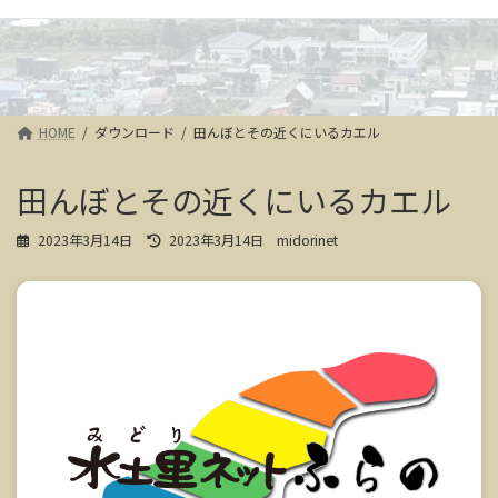
HOME
ダウンロード
田んぼとその近くにいるカエル
田んぼとその近くにいるカエル
最
2023年3月14日
2023年3月14日
midorinet
終
更
新
日
時
: