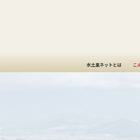
コ
ナ
ン
ビ
テ
ゲ
ン
ー
ツ
シ
へ
ョ
ス
ン
キ
に
ッ
移
水土里ネットとは
こ
プ
動