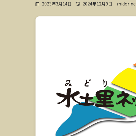
最
2023年3月14日
2024年12月9日
midorine
終
更
新
日
時
: