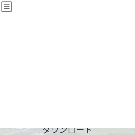
コ
ナ
ン
ビ
テ
ゲ
ン
ー
ツ
シ
へ
ョ
ス
ン
キ
に
ッ
移
プ
動
ダウンロード