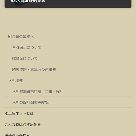
R5水質試験結果表
2024年12月10日
組合員の皆様へ
各種届出について
賦課金について
防災体制・緊急時の連絡先
入札関連
入札参加資格申請（工事・設計）
入札の設計図書等縦覧
水土里ネットとは
こんな時は必ず届出を
組合員の皆様へ