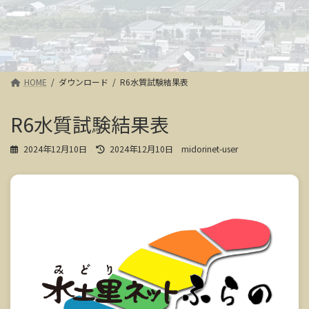
HOME
ダウンロード
R6水質試験結果表
R6水質試験結果表
最
2024年12月10日
2024年12月10日
midorinet-user
終
更
新
日
時
: