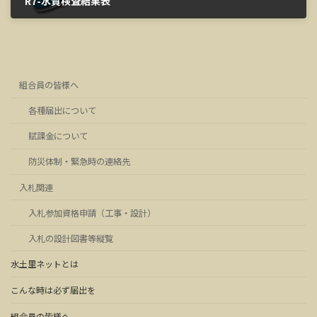
R7-水質検査結果表
2025年6月6日
組合員の皆様へ
各種届出について
賦課金について
防災体制・緊急時の連絡先
入札関連
入札参加資格申請（工事・設計）
入札の設計図書等縦覧
水土里ネットとは
こんな時は必ず届出を
組合員の皆様へ