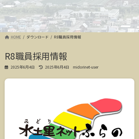
HOME
ダウンロード
R8職員採用情報
R8職員採用情報
最
2025年6月4日
2025年6月4日
midorinet-user
終
更
新
日
時
: