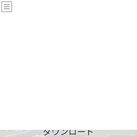
コ
ナ
ン
ビ
テ
ゲ
ン
ー
ツ
シ
へ
ョ
ス
ン
キ
に
ッ
移
プ
動
ダウンロード